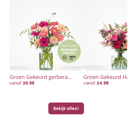
Groen Gekeurd gerbera
Groen Gekeurd Hart
boeket
vanaf
25.98
vanaf
24.98
Bekijk alles