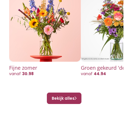
Fijne zomer
Groen gekeurd 'del
plukboeket
vanaf
30.98
vanaf
44.94
Bekijk alles